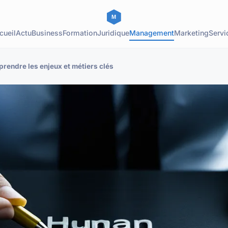
cueil
Actu
Business
Formation
Juridique
Management
Marketing
Servi
rendre les enjeux et métiers clés