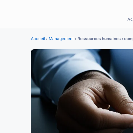
Ac
Accueil
›
Management
›
Ressources humaines : comp