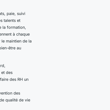
s, paie, suivi
s talents et
e la formation,
iennent à chaque
le maintien de la
bien-être au
rd,
e et des
 faire des RH un
évention des
de qualité de vie