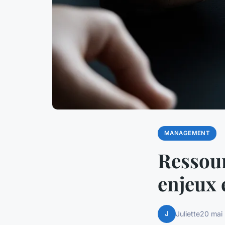
MANAGEMENT
Ressour
enjeux 
J
Juliette
20 mai