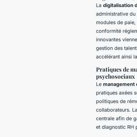
La
digitalisatio
administrative du
modules de paie, 
conformité régleme
innovantes viennen
gestion des talen
accélérant ainsi l
Pratiques de m
psychosociaux
Le
management d
pratiques axées s
politiques de rém
collaborateurs. L
centrale afin de g
et diagnostic RH p