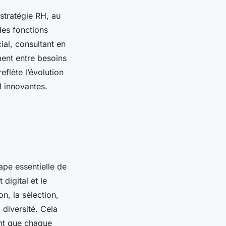
stratégie RH, au
des fonctions
ial, consultant en
ment entre besoins
eflète l’évolution
H innovantes.
ape essentielle de
digital et le
n, la sélection,
 diversité. Cela
ant que chaque