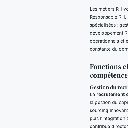
Les métiers RH vo
Responsable RH, c
spécialisées : ges
développement RH,
opérationnels et e
constante du doma
Fonctions c
compétences
Gestion du recr
Le
recrutement e
la gestion du cap
sourcing innovant,
puis l’intégratio
contribue directe