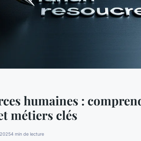
ces humaines : comprend
et métiers clés
 2025
4 min de lecture