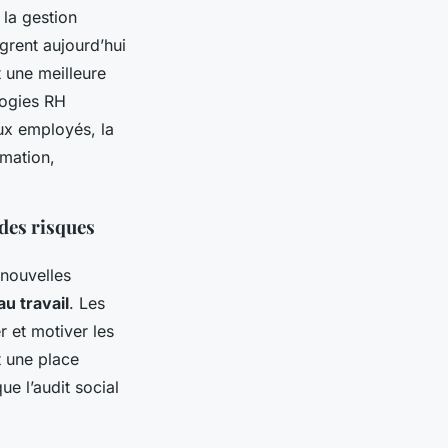
la gestion
grent aujourd’hui
t une meilleure
logies RH
aux employés, la
rmation,
des risques
nouvelles
au travail
. Les
r et motiver les
t une place
ue l’audit social