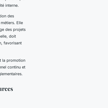
té interne.
ation des
métiers. Elle
age des projets
lle, doit
, favorisant
et la promotion
nnel continu et
glementaires.
urces