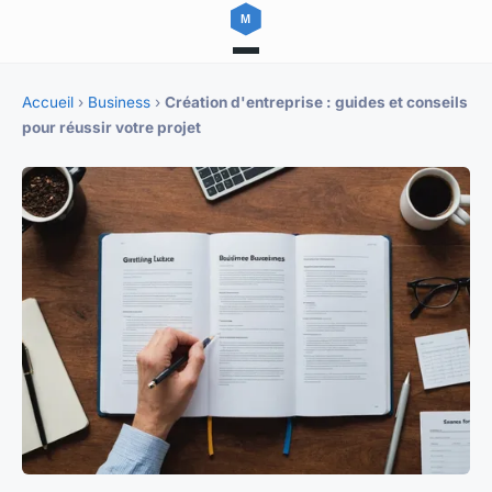
Accueil
›
Business
›
Création d'entreprise : guides et conseils
pour réussir votre projet