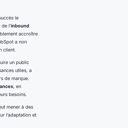
succès le
de l’
inbound
blement accroître
HubSpot a non
 client.
ruire un public
ances utiles, a
urs de marque.
ances
, en
eurs besoins.
eut mener à des
r l’adaptation et