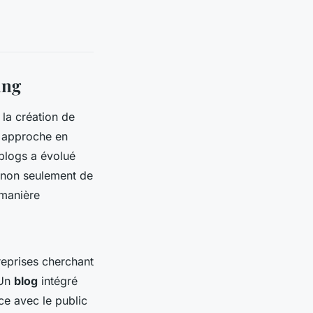
ing
r la création de
e approche en
 blogs a évolué
t non seulement de
 manière
eprises cherchant
 Un
blog
intégré
ce avec le public