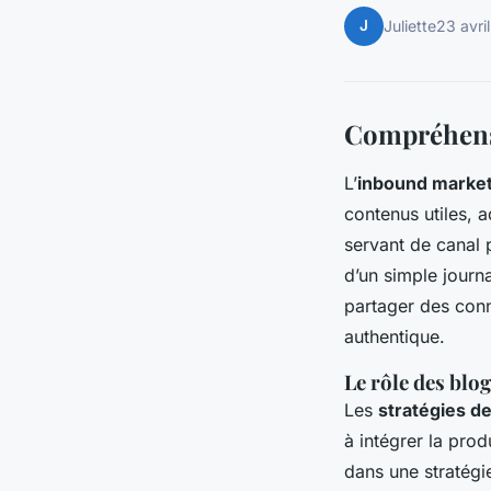
J
Juliette
23 avri
Compréhensi
L’
inbound market
contenus utiles, 
servant de canal p
d’un simple journ
partager des conn
authentique.
Le rôle des blo
Les
stratégies de
à intégrer la pro
dans une stratégi