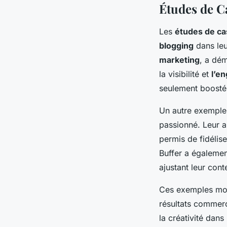
Études de Ca
Les
études de ca
blogging
dans leu
marketing
, a dé
la visibilité et
l’e
seulement boosté 
Un autre exemple t
passionné. Leur a
permis de fidélis
Buffer a égalemen
ajustant leur con
Ces exemples mon
résultats commerc
la créativité dans