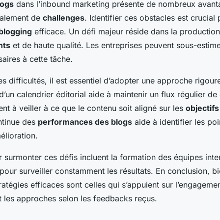
logs
dans l’inbound marketing présente de nombreux avant
alement de
challenges
. Identifier ces obstacles est crucial
 blogging
efficace. Un défi majeur réside dans la productio
nts
et de haute qualité. Les entreprises peuvent sous-estime
aires à cette tâche.
 difficultés, il est essentiel d’adopter une approche rigoure
’un calendrier éditorial aide à maintenir un flux régulier de
t à veiller à ce que le contenu soit aligné sur les
objectif
ontinue des
performances des blogs
aide à identifier les poi
élioration.
 surmonter ces défis incluent la formation des équipes intern
 pour surveiller constamment les résultats. En conclusion, b
ratégies efficaces sont celles qui s’appuient sur l’engageme
nt les approches selon les feedbacks reçus.