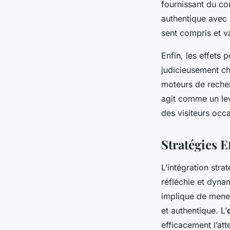
fournissant du con
authentique avec l
sent compris et va
Enfin, les effets p
judicieusement cho
moteurs de recher
agit comme un lev
des visiteurs occ
Stratégies E
L’intégration str
réfléchie et dyna
implique de mener
et authentique. L’
efficacement l’att