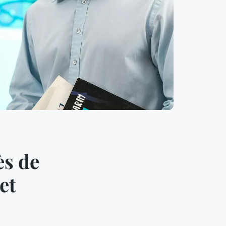
ès de
et