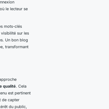
connexion
où le lecteur se
es mots-clés
isibilité sur les
tes. Un bon blog
ée, transformant
 approche
e qualité
. Cela
enu est pertinent
t de capter
térêt du public,