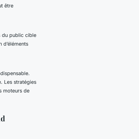
ut être
 du public cible
on d’éléments
ndispensable.
e. Les stratégies
les moteurs de
nd