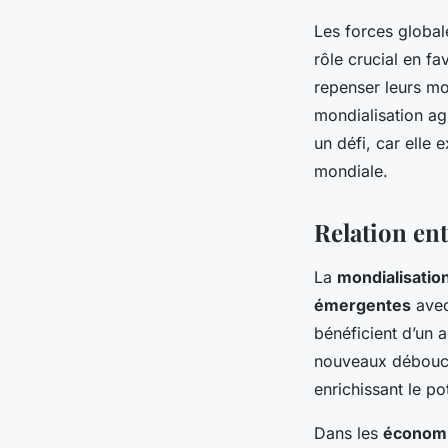
Les forces global
rôle crucial en f
repenser leurs mod
mondialisation a
un défi, car elle
mondiale.
Relation en
La
mondialisatio
émergentes
avec
bénéficient d’un 
nouveaux débouché
enrichissant le pot
Dans les
économi