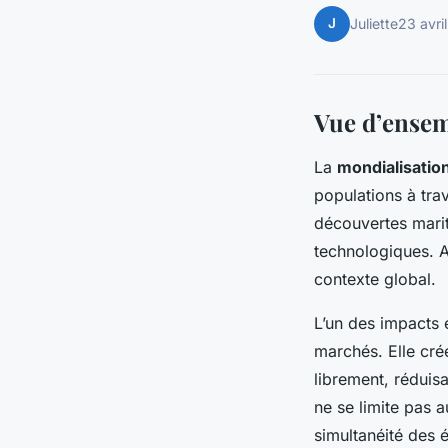
J
Juliette
23 avri
Vue d’ensem
La
mondialisatio
populations à tra
découvertes marit
technologiques. A
contexte global.
L’un des impacts 
marchés. Elle crée
librement, réduis
ne se limite pas a
simultanéité des