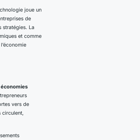
echnologie joue un
entreprises de
 stratégies. La
nomiques et comme
 l’économie
s
économies
trepreneurs
ortes vers de
circulent,
issements