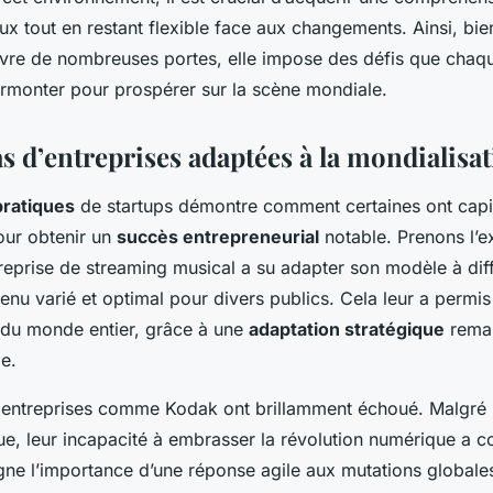
x tout en restant flexible face aux changements. Ainsi, bie
uvre de nombreuses portes, elle impose des défis que chaq
surmonter pour prospérer sur la scène mondiale.
s d’entreprises adaptées à la mondialisa
pratiques
de startups démontre comment certaines ont capita
ur obtenir un
succès entrepreneurial
notable. Prenons l’
treprise de streaming musical a su adapter son modèle à di
tenu varié et optimal pour divers publics. Cela leur a permi
 du monde entier, grâce à une
adaptation stratégique
remar
e.
 entreprises comme Kodak ont brillamment échoué. Malgré 
ue, leur incapacité à embrasser la révolution numérique a co
igne l’importance d’une réponse agile aux mutations global