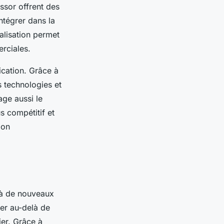
ssor offrent des
ntégrer dans la
alisation permet
rciales.
ation. Grâce à
 technologies et
ge aussi le
s compétitif et
ion
 à de nouveaux
ter au-delà de
ier. Grâce à