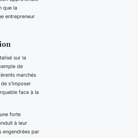
n que la
ue entrepreneur
tion
lisé sur la
exemple de
fférents marchés
s de s’imposer
quable face à la
une forte
nduit à leur
es engendrées par