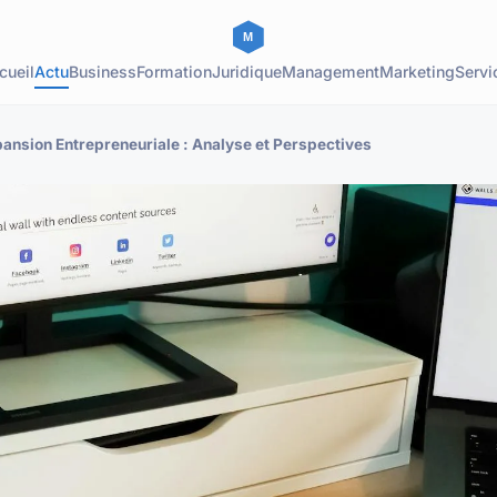
cueil
Actu
Business
Formation
Juridique
Management
Marketing
Servi
pansion Entrepreneuriale : Analyse et Perspectives