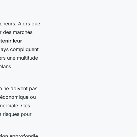
eneurs. Alors que
ur des marchés
tenir leur
pays compliquent
ers une multitude
 plans
on ne doivent pas
ue économique ou
mmerciale. Ces
s risques pour
nsion approfondie